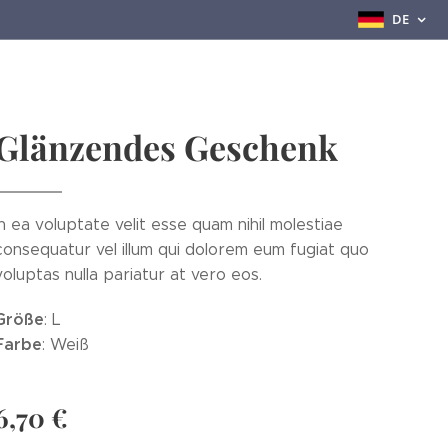
DE
Glänzendes Geschenk
In ea voluptate velit esse quam nihil molestiae
consequatur vel illum qui dolorem eum fugiat quo
voluptas nulla pariatur at vero eos.
Größe
: L
Farbe
: Weiß
6,70
€