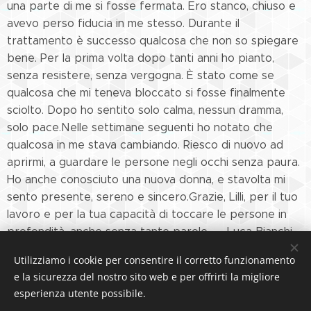
una parte di me si fosse fermata. Ero stanco, chiuso e
avevo perso fiducia in me stesso. Durante il
trattamento è successo qualcosa che non so spiegare
bene. Per la prima volta dopo tanti anni ho pianto,
senza resistere, senza vergogna. È stato come se
qualcosa che mi teneva bloccato si fosse finalmente
sciolto. Dopo ho sentito solo calma, nessun dramma,
solo pace.Nelle settimane seguenti ho notato che
qualcosa in me stava cambiando. Riesco di nuovo ad
aprirmi, a guardare le persone negli occhi senza paura.
Ho anche conosciuto una nuova donna, e stavolta mi
sento presente, sereno e sincero.Grazie, Lilli, per il tuo
lavoro e per la tua capacità di toccare le persone in
profondità, anche senza tante parole. Luca Bianchi
Utilizziamo i cookie per consentire il corretto funzionamento
e la sicurezza del nostro sito web e per offrirti la migliore
esperienza utente possibile.